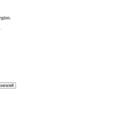
eginn.
.
senziell