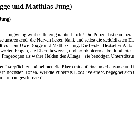
gge und Matthias Jung)
 Jung)
langweilig wird es Ihnen garantiert nicht! Die Pubertät ist eine heraus
se anstrengend, die Nerven liegen blank und selbst die geduldigsten Elte
aft von Jan-Uwe Rogge und Matthias Jung. Die beiden Bestseller-Autor
tworten Fragen, die Eltern bewegen, und kombinieren dabei fundiertes
Fragebogen als wahre Helden des Alltags – sie benötigen Unterstützung
n“ verpflichtet und nehmen die Eltern mit auf eine unterhaltsame und 
 in höchsten Tönen. Wer die Pubertäts-Docs live erlebt, begegnet sich 
gen Umbau geschlossen!“