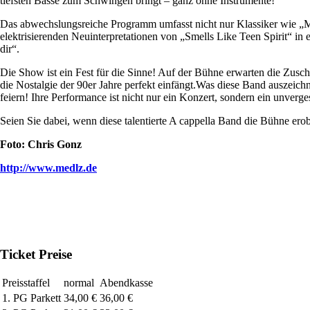
tiefsten Bässe zum Schwingen bringt – ganz ohne Instrumente!
Das abwechslungsreiche Programm umfasst nicht nur Klassiker wie „
elektrisierenden Neuinterpretationen von „Smells Like Teen Spirit“ i
dir“.
Die Show ist ein Fest für die Sinne! Auf der Bühne erwarten die Zu
die Nostalgie der 90er Jahre perfekt einfängt.Was diese Band auszeichn
feiern! Ihre Performance ist nicht nur ein Konzert, sondern ein unverge
Seien Sie dabei, wenn diese talentierte A cappella Band die Bühne ero
Foto: Chris Gonz
http://www.medlz.de
Ticket Preise
Preisstaffel
normal
Abendkasse
1. PG Parkett
34,00 €
36,00 €